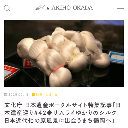
MENU
Home
Profile
Works
Contact
2025.05.12
編集・取材・文
文化庁 日本遺産ポータルサイト特集記事「日
本遺産巡り#42◆サムライゆかりのシルク
日本近代化の原風景に出会うまち鶴岡へ」