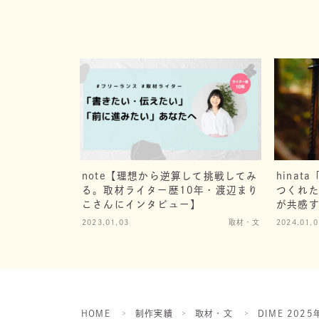
note【理想から逆算して挑戦してみ
hina
る。取材ライター歴10年・渡辺まり
つくれ
こさんにインタビュー】
が共感
は？」
2023.01.03
取材・文
2024.01.0
HOME
制作実績
取材・文
DIME 20
＞
＞
＞