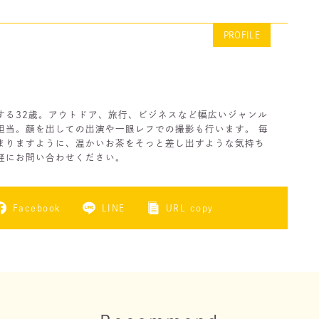
PROFILE
）
する32歳。アウトドア、旅行、ビジネスなど幅広いジャンル
担当。顔を出しての出演や一眼レフでの撮影も行います。 毎
まりますように、温かいお茶をそっと差し出すような気持ち
軽にお問い合わせください。
Facebook
LINE
URL copy