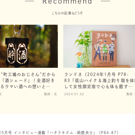
Recommend
こちらの記事もどうぞ
ta「“町工場のおじさん”だから
ランドネ（2024年1月号 P78-
た「酒シェード」！全酒好き
83「低山ハイク＆海上釣り堀を体
するウマい酒への想いと
して女性限定宿で心も体も癒す
旅」）
2
取材・文
2024.01.02
取材
25年5月号 インタビュー連載「ハタラキズム -鈴鹿央士」（P84-87）