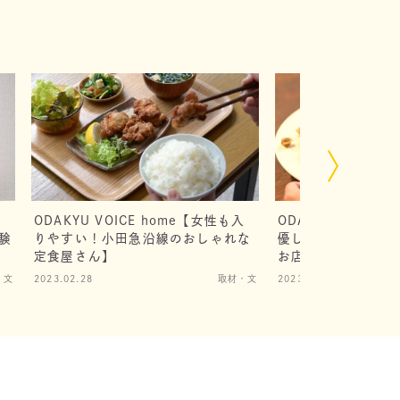
ODAKYU VOICE home【女性も入
ODAKYU VOICE
験
りやすい！小田急沿線のおしゃれな
優しい野菜料理が自
定食屋さん】
お店】
・文
2023.02.28
取材・文
2023.03.16