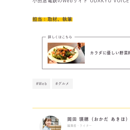
小田急電鉄のWebサイト ODAKYU VOI
担当：取材、執筆
詳しくはこちら
カラダに優しい野菜
#Web
#グルメ
岡田 瑛穂（おかだ あきほ
編集者・ライター