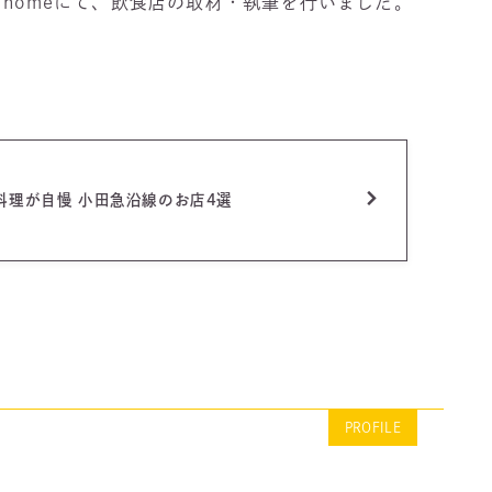
CE homeにて、飲食店の取材・執筆を行いました。
料理が自慢 小田急沿線のお店4選
PROFILE
）